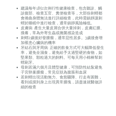
建議每年1到2次例行性健康檢查，包含聽診、觸
診腹部、檢查五官、糞便檢查等，大部份刺蝟都
會捲曲身體無法進行詳細檢查，此時需鎮靜讓刺
蝟於睡眠中進行檢查，通常鎮靜風險極低。
皮膚病: 產生大量皮屑合併大量掉刺，皮膚紅腫、
搔癢，常為外寄生蟲或黴菌感染造成
刺蝟2歲後好發腫瘤，通常惡性居多。3歲後會增
加罹患心臟病的機率
牙結石與牙周病: 正確的飲食方式可大幅降低發生
率，避免全濕食，避免給予太過堅硬的食物，如
堅果類、顆粒過大的飼料。可每天用小棉棒幫刺
蝟刷牙。
母刺若滿六個月且體型健康，可預防性結紮避免
子宮卵巢腫瘤，常見症狀為腹脹和血尿
若刺蝟出現活動無力、食慾驟降、行走有困難，
看到或摸到身上出現異常腫塊，請盡速就醫做詳
細的檢查