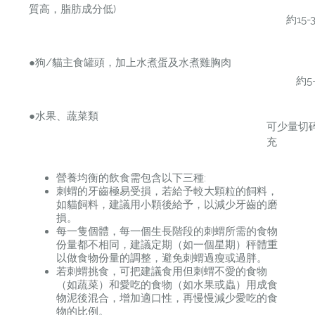
質高，脂肪成分低)
約15-3
●狗/貓主食罐頭，加上水煮蛋及水煮雞胸肉
約5-1
●水果、蔬菜類
可少量切
充
營養均衡的飲食需包含以下三種:
刺蝟的牙齒極易受損，若給予較大顆粒的飼料，
如貓飼料，建議用小顆後給予，以減少牙齒的磨
損。
每一隻個體，每一個生長階段的刺蝟所需的食物
份量都不相同，建議定期（如一個星期）秤體重
以做食物份量的調整，避免刺蝟過瘦或過胖。
若刺蝟挑食，可把建議食用但刺蝟不愛的食物
（如蔬菜）和愛吃的食物（如水果或蟲）用成食
物泥後混合，增加適口性，再慢慢減少愛吃的食
物的比例。