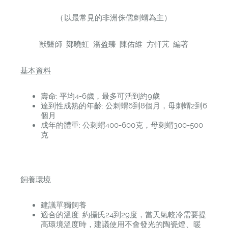
（以最常見的非洲侏儒刺蝟為主）
獸醫師 鄭曉虹 潘盈臻 陳佑維 方軒芃 編著
基本資料
壽命: 平均4-6歲，最多可活到約9歲
達到性成熟的年齡: 公刺蝟6到8個月，母刺蝟2到6
個月
成年的體重: 公刺蝟400-600克，母刺蝟300-500
克
飼養環境
建議單獨飼養
適合的溫度: 約攝氏24到29度，當天氣較冷需要提
高環境溫度時，建議使用不會發光的陶瓷燈、暖