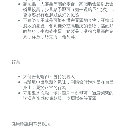
麵包蟲、大麥蟲等屬於零食，高脂肪含量以及含
磷量較高，少量給予即可（如一週給予2-3次），
否則容易有過胖或缺鈣的風險
不建議食用或是可能有潛在問題的食物：死掉或
腐敗的昆蟲，含高糖分或高脂肪的食物，齧齒類
的飼料，生肉或生蛋，奶製品，澱粉含量高的蔬
果，洋蔥，巧克力，葡萄等。
行為
大部份刺蝟都不會特別親人
當環境中出現新的氣味，刺蝟會吐泡泡塗在自己
身上，屬於正常的行為
可用溫水洗澡，1到2個月一次即可，過度頻繁的
洗澡會造成皮膚乾燥、皮屑增多等問題
健康照護與常見疾病