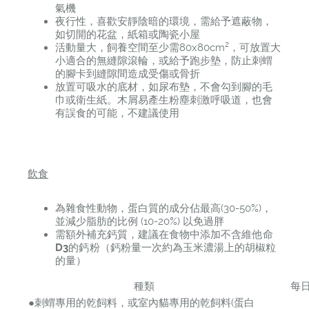
氣機
夜行性，喜歡安靜陰暗的環境，需給予遮蔽物，
如切開的花盆，紙箱或陶瓷小屋
2
活動量大，飼養空間至少需80x80cm
，可放置大
小適合的無縫隙滾輪，或給予跑步墊，防止刺蝟
的腳卡到縫隙間造成受傷或骨折
放置可吸水的底材，如尿布墊，不會勾到腳的毛
巾或衛生紙。木屑易產生粉塵刺激呼吸道，也會
有誤食的可能，不建議使用
飲食
為雜食性動物，蛋白質的成分佔最高(30-50%)，
並減少脂肪的比例 (10-20%) 以免過胖
需額外補充鈣質，建議在食物中添加
不含維他命
D3
的鈣粉
（鈣粉量一次約為玉米濃湯上的胡椒粒
的量）
種類
每日
●刺蝟專用的乾飼料，或室內貓專用的乾飼料(蛋白